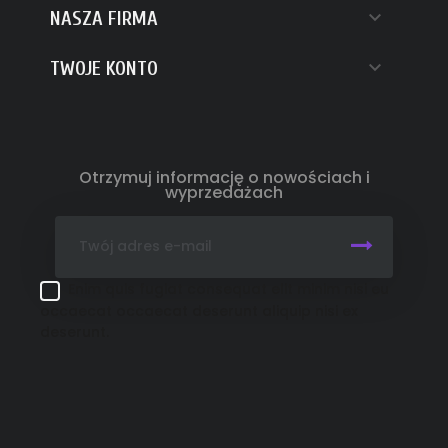

NASZA FIRMA

TWOJE KONTO
Otrzymuj informację o nowościach i
wyprzedażach
Enim quis fugiat consequat elit minim nisi eu
occaecat occaecat deserunt aliquip nisi ex
deserunt.