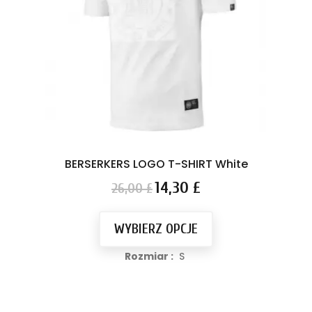
BERSERKERS LOGO T-SHIRT White
Cena
Cena
14,30 £
26,00 £
podstawowa
WYBIERZ OPCJE
Rozmiar :
S