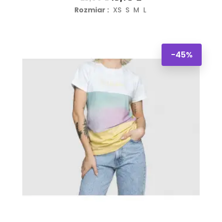
podstawowa
Rozmiar :
XS
S
M
L
-45%