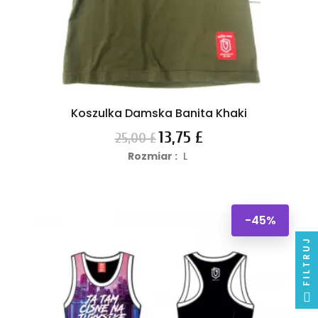
Koszulka Damska Banita Khaki
Cena
Cena
13,75 £
25,00 £
podstawowa
Rozmiar :
L
-45%
FILTRUJ