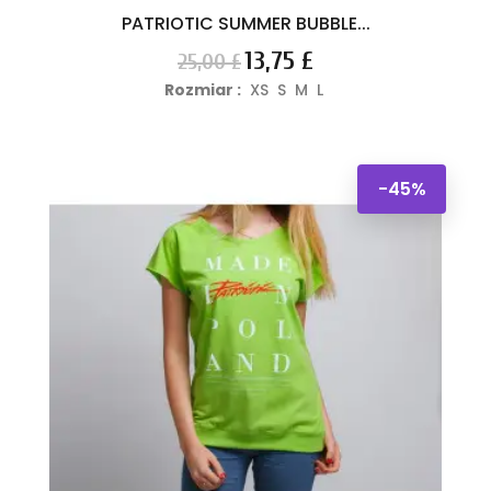
PATRIOTIC SUMMER BUBBLE...
Cena
Cena
13,75 £
25,00 £
podstawowa
Rozmiar :
XS
S
M
L
-45%