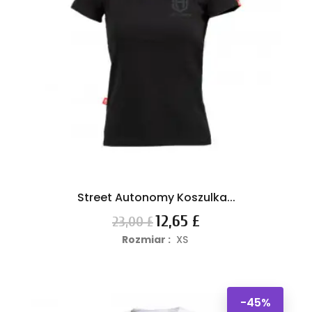
Street Autonomy Koszulka...
Cena
Cena
12,65 £
23,00 £
podstawowa
Rozmiar :
XS
-45%