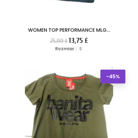
WOMEN TOP PERFORMANCE MLG...
Cena
Cena
13,75 £
25,00 £
podstawowa
Rozmiar :
S
-45%