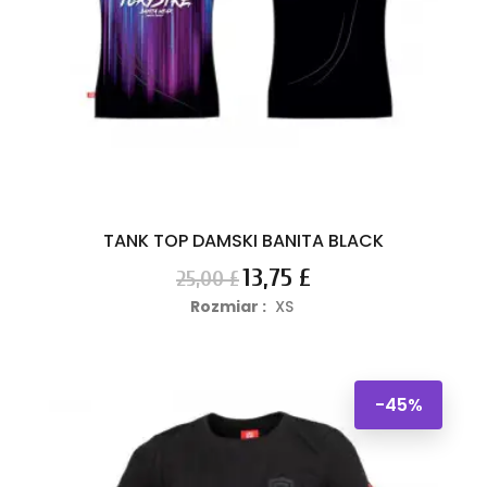
TANK TOP DAMSKI BANITA BLACK
Cena
Cena
13,75 £
25,00 £
podstawowa
Rozmiar :
XS
-45%