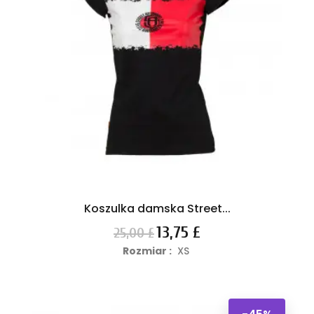
Koszulka damska Street...
Cena
Cena
13,75 £
25,00 £
podstawowa
Rozmiar :
XS