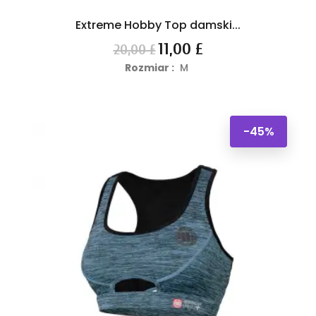
Extreme Hobby Top damski...
Cena
Cena
11,00 £
20,00 £
podstawowa
Rozmiar :
M
-45%