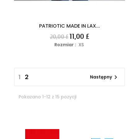
PATRIOTIC MADE IN LAX...
Cena
Cena
11,00 £
20,00 £
podstawowa
Rozmiar :
XS
1
2

Następny
Pokazano 1-12 z 15 pozycji