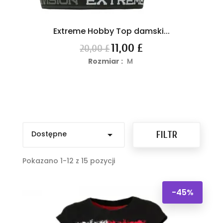
Extreme Hobby Top damski...
Cena
Cena
11,00 £
20,00 £
podstawowa
Rozmiar :
M
Dostępne

FILTR
Pokazano 1-12 z 15 pozycji
-45%