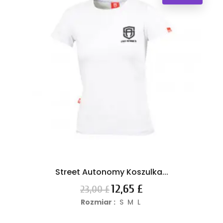
Street Autonomy Koszulka...
Cena
Cena
12,65 £
23,00 £
podstawowa
Rozmiar :
S
M
L