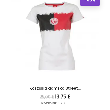
-45%
Koszulka damska Street...
Cena
Cena
13,75 £
25,00 £
podstawowa
Rozmiar :
XS
L