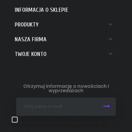
INFORMACJA O SKLEPIE

PRODUKTY

NASZA FIRMA

TWOJE KONTO
Otrzymuj informację o nowościach i
wyprzedażach
Enim quis fugiat consequat elit minim nisi eu
occaecat occaecat deserunt aliquip nisi ex
deserunt.