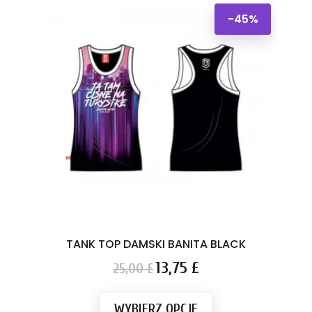
-45%
TANK TOP DAMSKI BANITA BLACK
Cena
Cena
13,75 £
25,00 £
podstawowa
WYBIERZ OPCJE