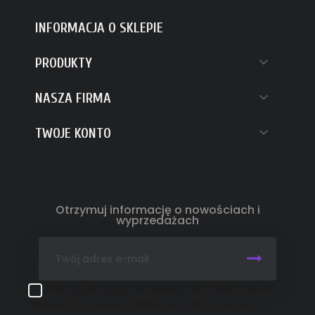
INFORMACJA O SKLEPIE

PRODUKTY

NASZA FIRMA

TWOJE KONTO
Otrzymuj informację o nowościach i
wyprzedażach
Enim quis fugiat consequat elit minim nisi eu
occaecat occaecat deserunt aliquip nisi ex