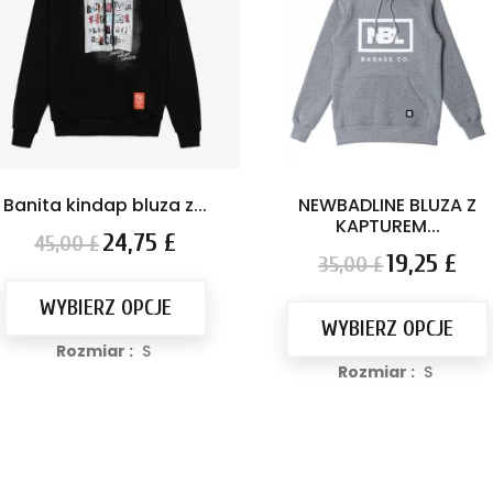
Banita kindap bluza z...
NEWBADLINE BLUZA Z
KAPTUREM...
Cena
Cena
24,75 £
45,00 £
Cena
Cena
19,25 £
podstawowa
35,00 £
podstawowa
WYBIERZ OPCJE
WYBIERZ OPCJE
Rozmiar :
S
Rozmiar :
S