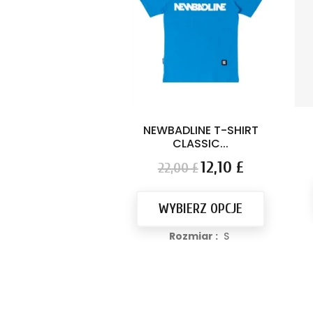
NEWBADLINE T-SHIRT
CLASSIC...
Cena
Cena
12,10 £
22,00 £
podstawowa
WYBIERZ OPCJE
Rozmiar :
S