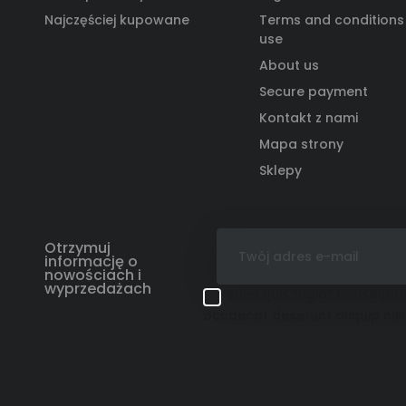
Najczęściej kupowane
Terms and conditions
use
About us
Secure payment
Kontakt z nami
Mapa strony
Sklepy
Otrzymuj
informację o
nowościach i
wyprzedażach
Enim quis fugiat consequat
occaecat deserunt aliquip nisi