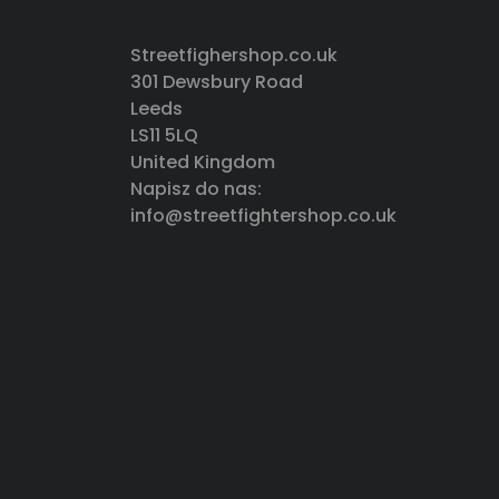
Streetfighershop.co.uk
301 Dewsbury Road
Leeds
LS11 5LQ
United Kingdom
Napisz do nas:
info@streetfightershop.co.uk