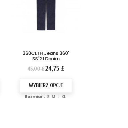
Kaczy...
Cena
Cen
11,
20,00 £
podstawow
DODAJ D
KOSZYK
360CLTH Jeans 360'
SS"21 Denim
Cena
Cena
24,75 £
45,00 £
podstawowa
WYBIERZ OPCJE
Rozmiar :
S
M
L
XL