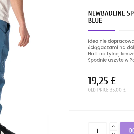
NEWBADLINE SP
BLUE
Idealnie dopracowa
ściągaczami na dol
Haft na tylnej kiesz
Spodnie uszyte w Po
19,25 £
OLD PRICE 35,00 £
D