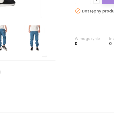

Dostępny produ
W magazynie
In
0
0
j