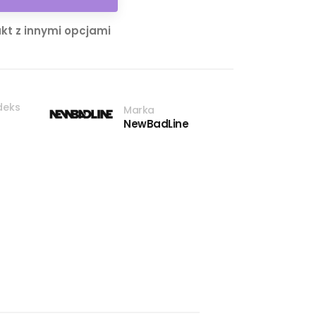
kt z innymi opcjami
deks
Marka
NewBadLine