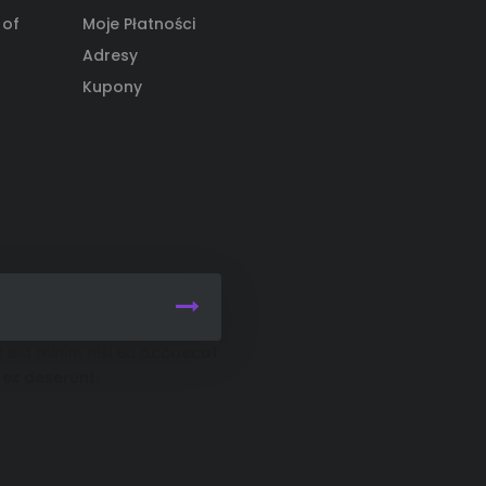
 of
Moje Płatności
Adresy
Kupony
 elit minim nisi eu occaecat
 ex deserunt.