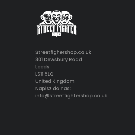
Streetfighershop.co.uk
301 Dewsbury Road
Leeds
LS11 5LQ
United Kingdom
Napisz do nas:
info@streetfightershop.co.uk