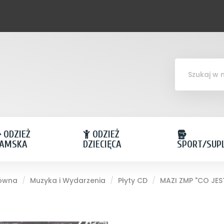
ODZIEŻ
ODZIEŻ
AMSKA
DZIECIĘCA
SPORT/SUP
łówna
Muzyka i Wydarzenia
Płyty CD
MAZI ZMP "CO JES