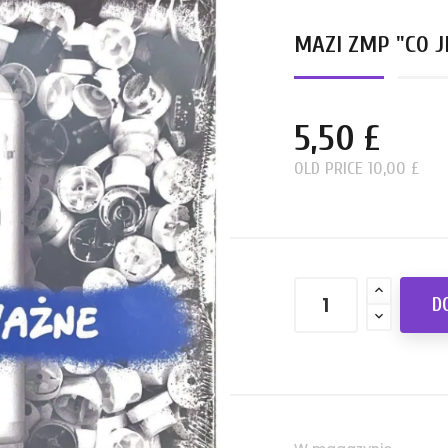
MAZI ZMP "CO 
5,50 £
OLD PRICE 10,00 £
D