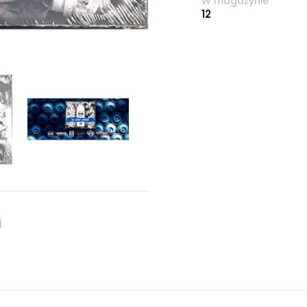
W magazynie
12
j