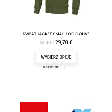
SWEATJACKET SMALL LOGO OLIVE
C
Cena
Cena
29,70 £
54,00 £
podstawowa
WYBIERZ OPCJE
Rozmiar :
S
L