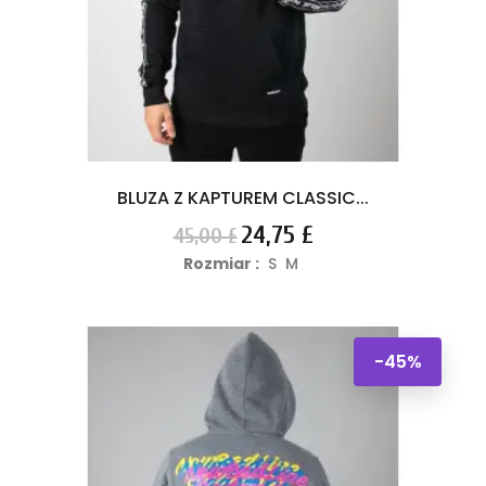
BLUZA Z KAPTUREM CLASSIC...
Cena
Cena
24,75 £
45,00 £
podstawowa
Rozmiar :
S
M
-45%