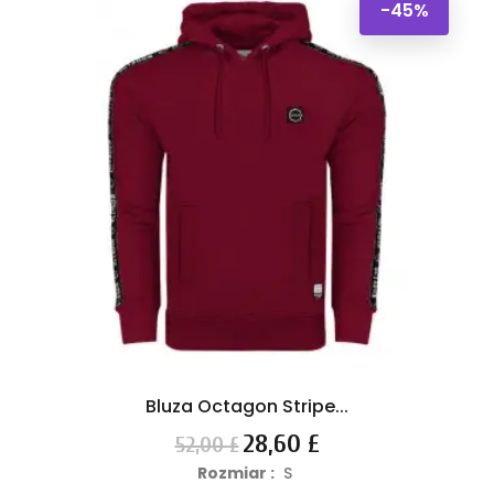
-45%
Bluza Octagon Stripe...
Cena
Cena
28,60 £
52,00 £
podstawowa
Rozmiar :
S