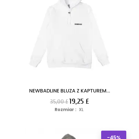
NEWBADLINE BLUZA Z KAPTUREM...
Cena
Cena
19,25 £
35,00 £
podstawowa
Rozmiar :
XL
-45%