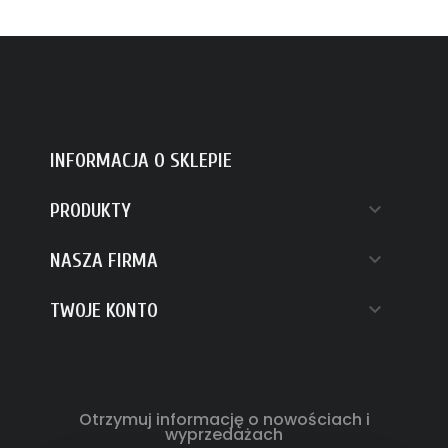
INFORMACJA O SKLEPIE

PRODUKTY

NASZA FIRMA

TWOJE KONTO
Otrzymuj informację o nowościach i
wyprzedażach