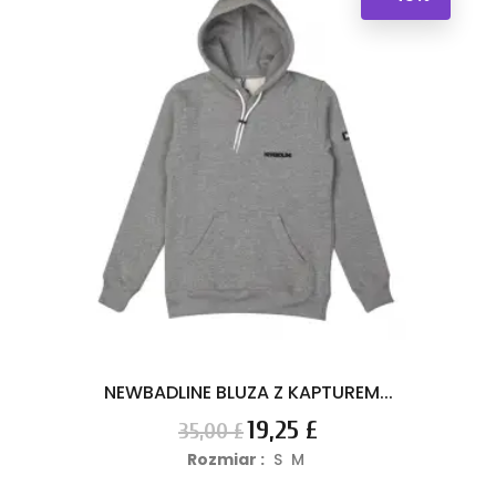
NEWBADLINE BLUZA Z KAPTUREM...
Cena
Cena
19,25 £
35,00 £
podstawowa
Rozmiar :
S
M