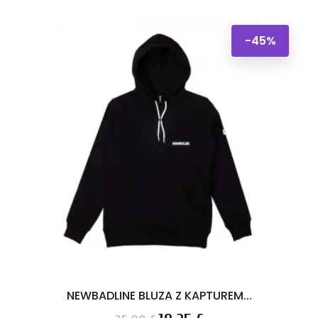
-45%
NEWBADLINE BLUZA Z KAPTUREM...
Cena
Cena