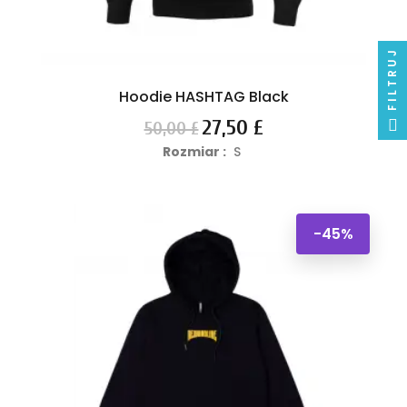
FILTRUJ
Hoodie HASHTAG Black
Cena
Cena
27,50 £
50,00 £
podstawowa
Rozmiar :
S
-45%