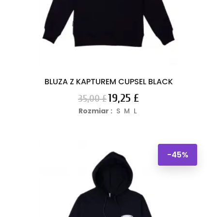
BLUZA Z KAPTUREM CUPSEL BLACK
Cena
Cena
19,25 £
35,00 £
podstawowa
Rozmiar :
S
M
L
-45%