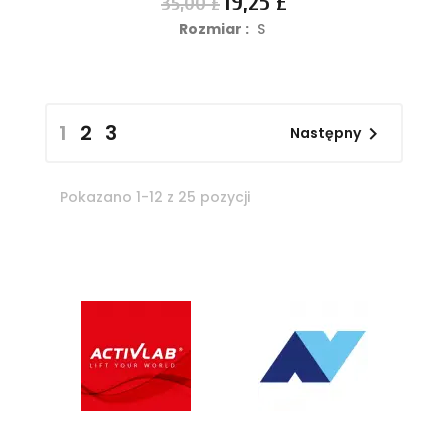
19,25 £
35,00 £
podstawowa
Rozmiar :
S
1
2
3

Następny
Pokazano 1-12 z 25 pozycji