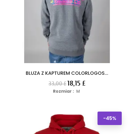
BLUZA Z KAPTUREM COLORLOGOS...
Cena
Cena
18,15 £
33,00 £
podstawowa
Rozmiar :
M
-45%