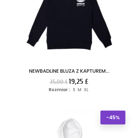
NEWBADLINE BLUZA Z KAPTUREM...
Cena
Cena
19,25 £
35,00 £
podstawowa
Rozmiar :
S
M
XL
-45%