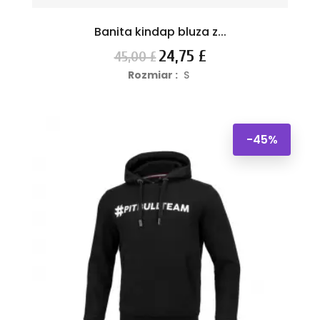
Banita kindap bluza z...
Cena
Cena
24,75 £
45,00 £
podstawowa
Rozmiar :
S
-45%