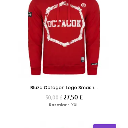
Bluza Octagon Logo Smash...
Cena
Cena
27,50 £
50,00 £
podstawowa
Rozmiar :
XXL