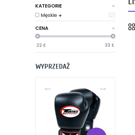
L
KATEGORIE
Męskie
2
+
CENA
22
£
33
£
WYPRZEDAŻ