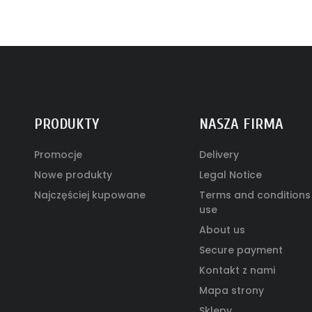
PRODUKTY
NASZA FIRMA
Promocje
Delivery
Nowe produkty
Legal Notice
Najczęściej kupowane
Terms and conditions
use
About us
Secure payment
Kontakt z nami
Mapa strony
Sklepy