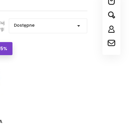
tuj
Dostępne

g:
45%
A