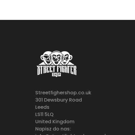
Streetfighershop.co.uk
301 Dewsbury Road
Leeds
LS11 5LQ
United Kingdom
Napisz do nas: