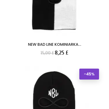
NEW BAD LINE KOMINIARKA...
Cena
Cena
8,25 £
15,00 £
podstawowa
-45%