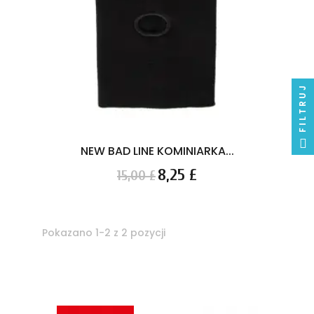
FILTRUJ
NEW BAD LINE KOMINIARKA...
Cena
Cena
8,25 £
15,00 £
podstawowa
Pokazano 1-2 z 2 pozycji