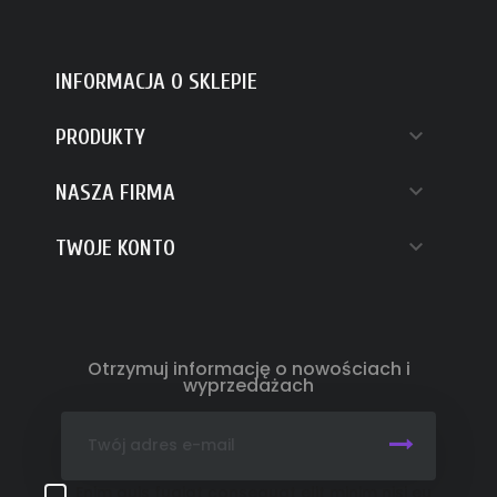
INFORMACJA O SKLEPIE

PRODUKTY

NASZA FIRMA

TWOJE KONTO
Otrzymuj informację o nowościach i
wyprzedażach
Enim quis fugiat consequat elit minim nisi eu