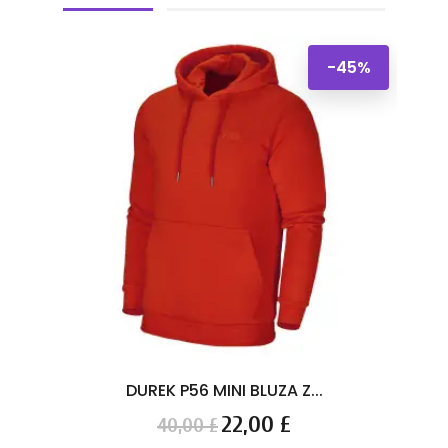
-45%
DUREK P56 MINI BLUZA Z...
Cena
Cena
22,00 £
40,00 £
podstawowa