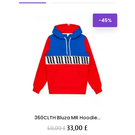
-45%
360CLTH Bluza MR Hoodie...
NE
Cena
Cena
33,00 £
60,00 £
podstawowa