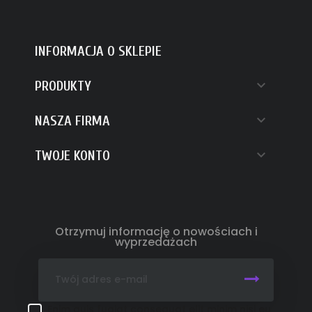
INFORMACJA O SKLEPIE

PRODUKTY

NASZA FIRMA

TWOJE KONTO
Otrzymuj informację o nowościach i
wyprzedażach
Enim quis fugiat consequat elit minim nisi eu